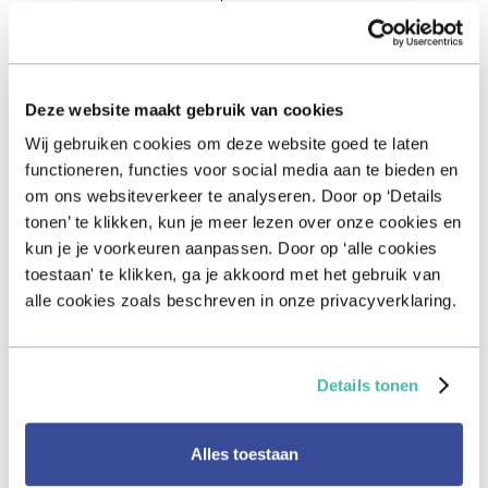
samenkomen creëer je draagvlak en
betrokkenheid. Dit is de voorbereidende stap
voor het opstellen van je plan van aanpak en de
inrichting van je project.
Deze website maakt gebruik van cookies
Wij gebruiken cookies om deze website goed te laten
functioneren, functies voor social media aan te bieden en
om ons websiteverkeer te analyseren. Door op ‘Details
Taken
tonen’ te klikken, kun je meer lezen over onze cookies en
Wat moet je doen?
kun je je voorkeuren aanpassen. Door op ‘alle cookies
toestaan' te klikken, ga je akkoord met het gebruik van
Haal wensen en behoeften van
alle cookies zoals beschreven in onze privacyverklaring.
zorgverleners en patiënten op. De
MedMij Participatie Inspiratiegids
kan je daarbij helpen.
Details tonen
Koppel deze wensen en behoeften
Alles toestaan
van patiënten en zorgverleners